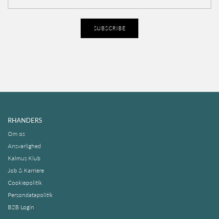
SUBSCRIBE
RHANDERS
Om os
Ansvarlighed
Kalmus Klub
Job & Karriere
Cookiepolitik
Persondatapolitik
B2B Login