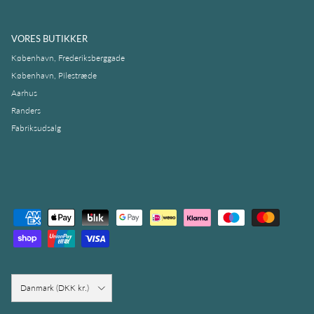
VORES BUTIKKER
København, Frederiksberggade
København, Pilestræde
Aarhus
Randers
Fabriksudsalg
Country/Region
Danmark (DKK kr.)