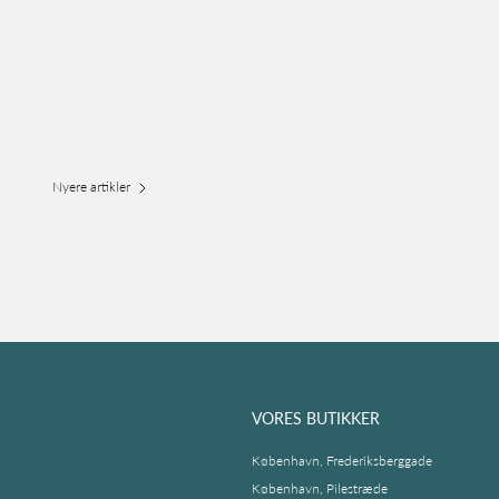
Nyere artikler
VORES BUTIKKER
København, Frederiksberggade
København, Pilestræde