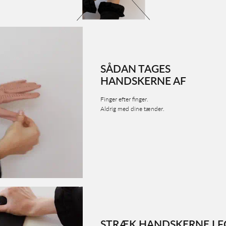
SÅDAN TAGES
HANDSKERNE AF
Finger efter finger.
Aldrig med dine tænder.
STRÆK HANDSKERNE I 