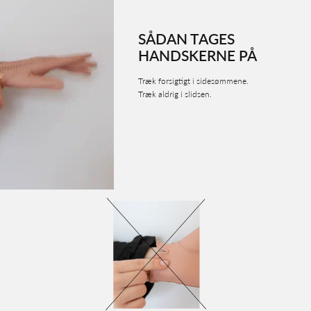
SÅDAN TAGES
HANDSKERNE PÅ
Træk forsigtigt i sidesømmene.
Træk aldrig i slidsen.