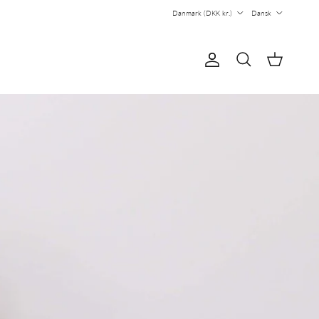
Country/Region
Sprog
Danmark (DKK kr.)
Dansk
Konto
Kurv
Søg