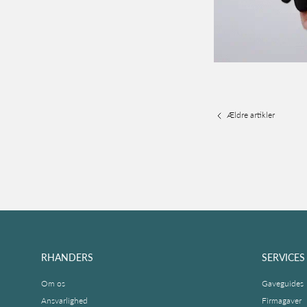
Ældre artikler
RHANDERS
SERVICES
Om os
Gaveguides
Ansvarlighed
Firmagaver