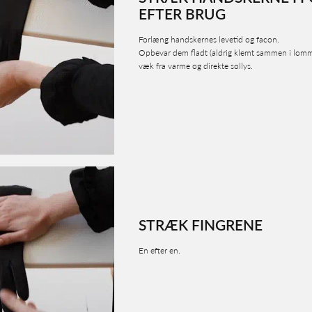
EFTER BRUG
Forlæng handskernes levetid og facon.
Opbevar dem fladt (aldrig klemt sammen i lom
væk fra varme og direkte sollys.
STRÆK FINGRENE
En efter en.