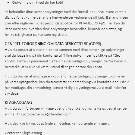
Oplysning om, hvad du har købt
Vi behandler dine personoplysninger med det formål, at kunne levere varen til
dig, og for at kunne behandle henvendelser vedrørende dit køb. Behandlingen
sker efter reglerne i vores persondatapolitik for RHANDERS ApS. Heri kan du
læse mere om, hvordan dine oplysninger behandles, hvornår de slettes, og
hvilke rettigheder du har som registreret.
GENEREL FORORDNING OM DATA BESKYTTELSE (GDPR)
Hvis du ønsker at slette din konto sammen med dine personlige oplysninger,
skal du logge ind på din konto, gå til "Mine oplysninger" og klikke på "Slet
konto". Dette vil permanent slette dine personlige oplysninger, derfor bedes du
bemærke, at vi ikke vil være i stand til at genindføre din konto.
Hvis du ønsker at modtage en kopi af dine personlige oplysninger, som vi har
på vores optegnelser, kan du fremsætte en anmodning via kontakt siden. Når vi
har modtaget din anmodning, sender vi dig oplysningerne via e-mail indenfor
syv dage.
KLAGEADGANG
Hvis du som forbruger vil klage over dit køb, skal du kontakte os ved at sende
en mail til customerservice@rhanders.com.
Hvis det ikke lykkes os at finde en løsning, kan du sende en klage til:
Center for Klageløsning