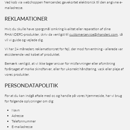
Ved køb via webshoppen fremsendes gavekortet elektronisk til den angivne e-
mailadresse.
REKLAMATIONER
Hvis du skulle have spørgsmål omkring kvalitet eller reparation af dine
RHANDERS-produkter, skriv da venligst til
customerservice@rhanders.com
, så
vil vi guide og vejlede dig.
Vi har 24 måneders reklamationsret for fejl, der mod forventning - allerede var
eksisterende ved købet af produktet.
Bemærk venligst, at vi ikke tager ansvar for misfarvninger eller afsmitning
forårsaget af mørke skindfarver, eller for ukorrekt håndtering, vask eller pleje af
vores produkter.
PERSONDATAPOLITIK
For at du kan indgå aftale med os og handle på vores hjemmeside, har vi brug
for følgende oplysninger om dig:
Navn
Adresse
Telefonnummer
E-mailadresse