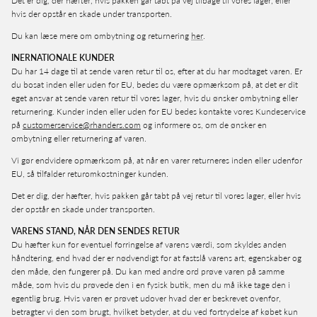
Det er dig, der hæfter, hvis pakken går tabt på vej tilbage til vores lager, eller
hvis der opstår en skade under transporten.
Du kan læse mere om ombytning og returnering
her
.
INERNATIONALE KUNDER
Du har 14 dage til at sende varen retur til os, efter at du har modtaget varen. Er
du bosat inden eller uden for EU, bedes du være opmærksom på, at det er dit
eget ansvar at sende varen retur til vores lager, hvis du ønsker ombytning eller
returnering.
Kunder inden eller uden for EU bedes kontakte vores Kundeservice
på
customerservice@rhanders.com
og informere os, om de ønsker en
ombytning eller returnering af varen.
Vi gør endvidere opmærksom på, at når en varer returneres inden eller udenfor
EU, så tilfalder returomkostninger kunden.
Det er dig, der hæfter, hvis pakken går tabt på vej retur til vores lager, eller hvis
der opstår en skade under transporten.
VARENS STAND, NÅR DEN SENDES RETUR
Du hæfter kun for eventuel forringelse af varens værdi, som skyldes anden
håndtering, end hvad der er nødvendigt for at fastslå varens art, egenskaber og
den måde, den fungerer på. Du kan med andre ord prøve varen på samme
måde, som hvis du prøvede den i en fysisk butik, men du må ikke tage den i
egentlig brug. Hvis varen er prøvet udover hvad der er beskrevet ovenfor,
betragter vi den som brugt, hvilket betyder, at du ved fortrydelse af købet kun