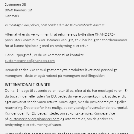
Strømmen 38
8960 Randers SØ
Danmark
Vi modtager kun pakker, som sendes direkte til ovenstående adresse.
Alternativt er du velkommen til at returnere og bytte dine RHANDERS-
produkter i vores butikker. Bemærk venligst, at vi har brug for et ordrenummer
for at kunne hjælpe dig med en ombytning eller retur.
Har du spørgsmål, er du velkommen til at kontakte
customerservice@rhanders.com
.
Bemærk at det ikke er muligt at ombytte produkter lavet med personligt
monogram - dette er også noteret på monogram bestillingssiden.
INTERNATIONALE KUNDER
Du har 14 dage til at sende varen retur til os, efter at du har modtaget varen. Er
du bosat inden eller uden for EU, bedes du være opmærksom på, at det er dit
eget ansvar at sende varen retur til vores lager, hvis du ønsker ombytning eller
returnering. Det er derfor ikke muligt, at benytte sig af ovenstående returportal.
Kunder uden for EU bedes i stedet om at kontakte vores Kundeservice
på
customerservice@rhanders.com
og informere os, om de ønsker en
ombytning eller returnering af varen.
Vi gør endvidere opmærksom på, at når en varer returneres inden eller udenfor