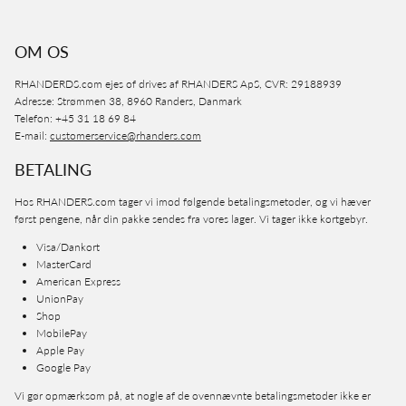
OM OS
RHANDERDS.com ejes of drives af RHANDERS ApS, CVR: 29188939
Adresse: Strømmen 38, 8960 Randers, Danmark
Telefon: +45 31 18 69 84
E-mail:
customerservice@rhanders.com
BETALING
Hos RHANDERS.com tager vi imod følgende betalingsmetoder, og vi hæver
først pengene, når din pakke sendes fra vores lager. Vi tager ikke kortgebyr.
Visa/Dankort
MasterCard
American Express
UnionPay
Shop
MobilePay
Apple Pay
Google Pay
Vi gør opmærksom på, at nogle af de ovennævnte betalingsmetoder ikke er