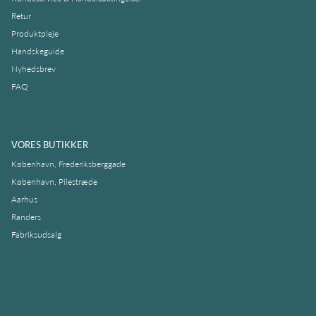
Retur
Produktpleje
Handskeguide
Nyhedsbrev
FAQ
VORES BUTIKKER
København, Frederiksberggade
København, Pilestræde
Aarhus
Randers
Fabriksudsalg