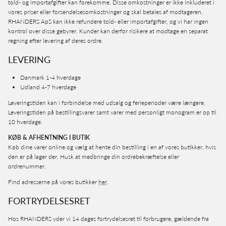
told- og importafgifter kan forekomme. Disse omkostninger er ikke inkluderet i
vores priser eller forsendelsesomkostninger og skal betales af modtageren.
RHANDERS ApS kan ikke refundere told- eller importafgifter, og vi har ingen
kontrol over disse gebyrer. Kunder kan derfor risikere at modtage en separat
regning efter levering af deres ordre.
LEVERING
Danmark 1-4 hverdage
Udland 4-7 hverdage
Leveringstiden kan i forbindelse med udsalg og ferieperioder være længere.
Leveringstiden på bestillingsvarer samt varer med personligt monogram er op til
10 hverdage.
KØB & AFHENTNING I BUTIK
Køb dine varer online og vælg at hente din bestilling i en af vores butikker, hvis
den er på lager der. Husk at medbringe din ordrebekræftelse eller
ordrenummer.
Find adresserne på vores butikker
her
.
FORTRYDELSESRET
Hos RHANDERS yder vi 14 dages fortrydelsesret til forbrugere, gældende fra