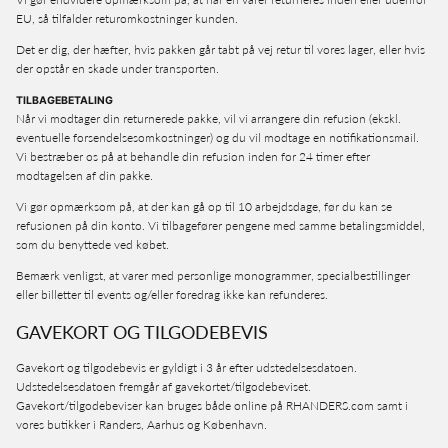
EU, så tilfalder returomkostninger kunden.
Det er dig, der hæfter, hvis pakken går tabt på vej retur til vores lager, eller hvis
der opstår en skade under transporten.
TILBAGEBETALING
Når vi modtager din returnerede pakke, vil vi arrangere din refusion (ekskl.
eventuelle forsendelsesomkostninger) og du vil modtage en notifikationsmail.
Vi bestræber os på at behandle din refusion inden for 24 timer efter
modtagelsen af din pakke.
Vi gør opmærksom på, at der kan gå op til 10 arbejdsdage, før du kan se
refusionen på din konto. Vi tilbagefører pengene med samme betalingsmiddel,
som du benyttede ved købet.
Bemærk venligst, at varer med personlige monogrammer, specialbestillinger
eller billetter til events og/eller foredrag ikke kan refunderes.
GAVEKORT OG TILGODEBEVIS
Gavekort og tilgodebevis er gyldigt i 3 år efter udstedelsesdatoen.
Udstedelsesdatoen fremgår af gavekortet/tilgodebeviset.
Gavekort/tilgodebeviser kan bruges både online på RHANDERS.com samt i
vores butikker i Randers, Aarhus og København.