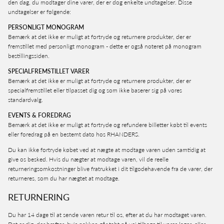
den dag, du modtager dine varer, der er dog enkelte undtagelser. Disse
undtagelser er følgende:
PERSONLIGT MONOGRAM
Bemærk at det ikke er muligt at fortryde og returnere produkter, der er
fremstillet med personligt monogram - dette er også noteret på monogram
bestillingssiden.
SPECIALFREMSTILLET VARER
Bemærk at det ikke er muligt at fortryde og returnere produkter, der er
specialfremstillet eller tilpasset dig og som ikke baserer sig på vores
standardvalg.
EVENTS & FOREDRAG
Bemærk at det ikke er muligt at fortryde og refundere billetter købt til events
eller foredrag på en bestemt dato hos RHANDERS.
Du kan ikke fortryde købet ved at nægte at modtage varen uden samtidig at
give os besked. Hvis du nægter at modtage varen, vil de reelle
returneringsomkostninger blive fratrukket i dit tilgodehavende fra de varer, der
returneres, som du har nægtet at modtage.
RETURNERING
Du har 14 dage til at sende varen retur til os, efter at du har modtaget varen.