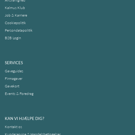
Ansvarlighed
Kalmus Klub
Job & Karriere
Cookiepolitik
Persondatapolitik
B2B Login
SERVICES
Gaveguides
Firmagaver
Gavekort
Events & Foredrag
KAN VI HJÆLPE DIG?
Kontakt os
Kundeservice & Handelsbetingelser