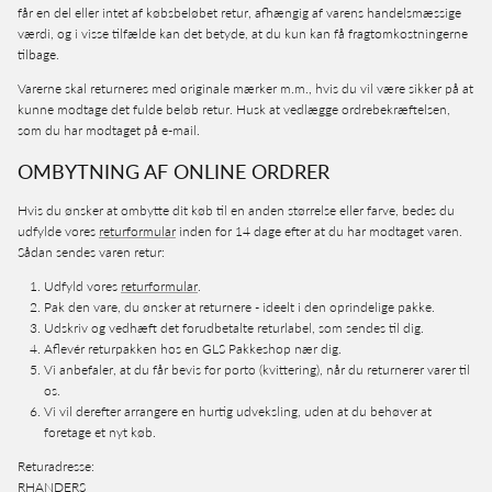
får en del eller intet af købsbeløbet retur, afhængig af varens handelsmæssige
værdi, og i visse tilfælde kan det betyde, at du kun kan få fragtomkostningerne
tilbage.
Varerne skal returneres med originale mærker m.m., hvis du vil være sikker på at
kunne modtage det fulde beløb retur. Husk at vedlægge ordrebekræftelsen,
som du har modtaget på e-mail.
OMBYTNING AF ONLINE ORDRER
Hvis du ønsker at ombytte dit køb til en anden størrelse eller farve, bedes du
udfylde vores
returformular
inden for 14 dage efter at du har modtaget varen.
Sådan sendes varen retur:
Udfyld vores
returformular
.
Pak den vare, du ønsker at returnere - ideelt i den oprindelige pakke.
Udskriv og vedhæft det forudbetalte returlabel, som sendes til dig.
Aflevér returpakken hos en GLS Pakkeshop nær dig.
Vi anbefaler, at du får bevis for porto (kvittering), når du returnerer varer til
os.
Vi vil derefter arrangere en hurtig udveksling, uden at du behøver at
foretage et nyt køb.
Returadresse:
RHANDERS