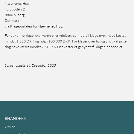
Nævnenes Hus
Toldboden 2
8800 Viborg
Danmark
via Klageportalen for Nævnenes Hus.
For at kunne klage, skal varen eller ydelsen, som du vil klage over, have kostet
mindst 1.220 DKK og højst 100.000 DKK. For klager over tøj og sko skal prisen
dog have været mindst 790 DKK Det koster et gebyr at få klagen behandlet.
Senest opdateret: December 2025
RHANDERS
Om os