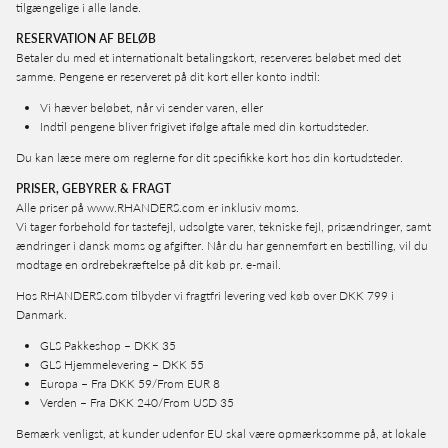
tilgængelige i alle lande.
RESERVATION AF BELØB
Betaler du med et internationalt betalingskort, reserveres beløbet med det
samme. Pengene er reserveret på dit kort eller konto indtil:
Vi hæver beløbet, når vi sender varen, eller
Indtil pengene bliver frigivet ifølge aftale med din kortudsteder.
Du kan læse mere om reglerne for dit specifikke kort hos din kortudsteder.
PRISER, GEBYRER & FRAGT
Alle priser på www.RHANDERS.com er inklusiv moms.
Vi tager forbehold for tastefejl, udsolgte varer, tekniske fejl, prisændringer, samt
ændringer i dansk moms og afgifter. Når du har gennemført en bestilling, vil du
modtage en ordrebekræftelse på dit køb pr. e-mail.
Hos RHANDERS.com tilbyder vi fragtfri levering ved køb over DKK 799 i
Danmark.
GLS Pakkeshop – DKK 35
GLS Hjemmelevering – DKK 55
Europa – Fra DKK 59/From EUR 8
Verden – Fra DKK 240/From USD 35
Bemærk venligst, at kunder udenfor EU skal være opmærksomme på, at lokale