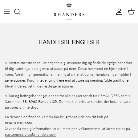
Skip to content
Konto
Kurv
HANDELSBETINGELSER
Vi sætter stor stolthed i at betjene dig, inspirere dig og finde de rigtige handsker
til dig, samt hjælpe dig med at passe på dem. Dette har været en hjørnesten i
vores forretning i generationer; nemlig at sikre, at du har handsker, der holder i
generationer. Fordi intet er smukkere end at store og meningsfulde traditioner
bliver videregivet til de næste generationer.
Vilkår og betingelser er gældende for alle pakker sendt fra ("RHANDERS.com")
Strømmen 38, 8960 Randers SØ, Danmark til private kunder, der bestiller varer
på vores online shop.
På denne side finder du alt du har brug for at vide om dit køb på
RHANDERS.com.
Savner du stadig information, er du mere end velkommen til at kontakte os på
customerservice@rhanders.com
.