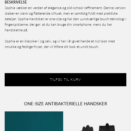
BESKRIVELSE
Sophia vækker en verden af elegance og old-school raffinement. Denne version
skaber en slank og flatterende silhuet, men er samtidig fyldt med praktiske
detaljer. Sophia-handsken er one-size og har den uundværlige touch-teknologi i
fingerspidserne, der gør, at du kan bruge din smartphone, mens du har
handskerne på.
Sophia er en klassiker i sig selv, og vi har i år givet hende et nyt look med
smukke og festlige fryser, der vil tilføre dit look et unikt touch.
TILFØJ TIL KURV
ONE-SIZE ANTIBAKTERIELLE HANDSKER