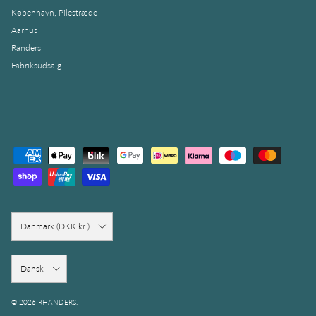
København, Pilestræde
Aarhus
Randers
Fabriksudsalg
Country/Region
Danmark (DKK kr.)
Sprog
Dansk
© 2026
RHANDERS
.