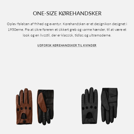
ONE-SIZE KØREHANDSKER
Oplev følelsen af frihed og eventyr. Kørehandsken er et designikon designet i
1950erne. Fra at sikre føreren et sikkert greb og varme hænder, til at være et
look og en livsstil, der er klassisk, tidløs og ultramoderne.
UDFORSK KØREHANDSKER TIL KVINDER