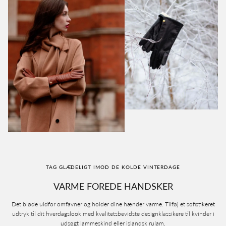
TAG GLÆDELIGT IMOD DE KOLDE VINTERDAGE
VARME FOREDE HANDSKER
Det bløde uldfor omfavner og holder dine hænder varme. Tilføj et sofistikeret
udtryk til dit hverdagslook med kvalitetsbevidste designklassikere til kvinder i
udsøgt lammeskind eller islandsk rulam.