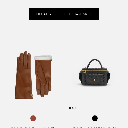
OPDAG ALLE FOREDE HANDSKER
ANNA PEARL - COGNAC
ISABELLA VANITY TASKE