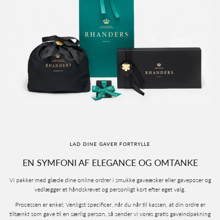
LAD DINE GAVER FORTRYLLE
EN SYMFONI AF ELEGANCE OG OMTANKE
Vi pakker med glæde dine online ordrer i smukke gaveæsker eller gaveposer og
vedlægger et håndskrevet og personligt kort efter eget valg.
Processen er enkel; Venligst specificer, når du når til kassen, at din ordre er
tiltænkt som gave til en særlig person, så sender vi vores gratis gaveindpakning