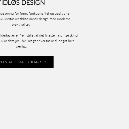
TIDLØS DESIGN
og omhu for form, funktionalitet og traditioner
skuldertasker tidløs dansk design med moderne
praktikalitet.
dertasker er fremstillet af det fineste naturlige skind
ke detaljer - hvilket gør hver taske til noget helt
særligt.
PLEV ALLE SKULDERTASKER