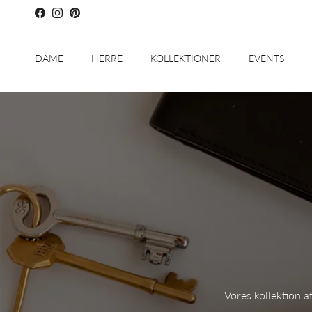
Skip to content
Facebook
Instagram
Pinterest
DAME
HERRE
KOLLEKTIONER
EVENTS
Vores kollektion a