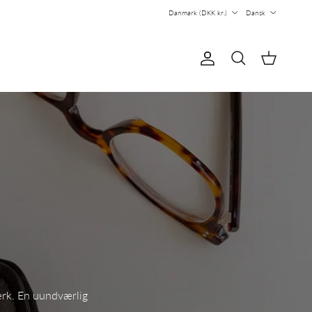
Country/Region
Sprog
Danmark (DKK kr.)
Dansk
Konto
Kurv
Søg
værk. En uundværlig