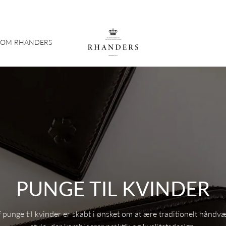
OM RHANDERS
PUNGE TIL KVINDER
f punge til kvinder er skabt i ønsket om at ære traditionelt hånd