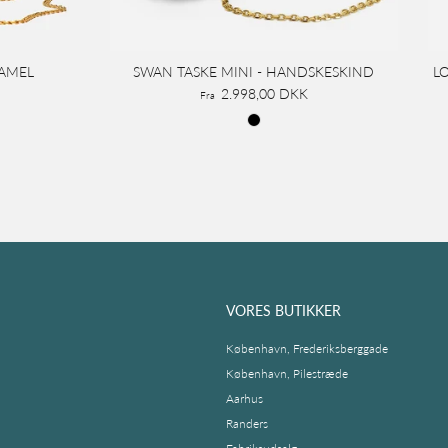
RAMEL
SWAN TASKE MINI - HANDSKESKIND
L
2.998,00 DKK
Fra
VORES BUTIKKER
København, Frederiksberggade
København, Pilestræde
Aarhus
Randers