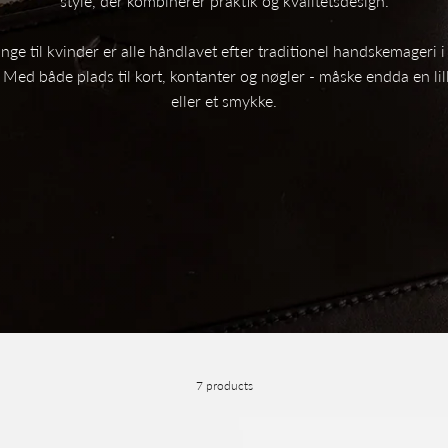
style, der kombinerer praktik og kvalitetsdesign.
nge til kvinder er alle håndlavet efter traditionel handskemageri i 
Med både plads til kort, kontanter og nøgler - måske endda en li
eller et smykke.
7 products