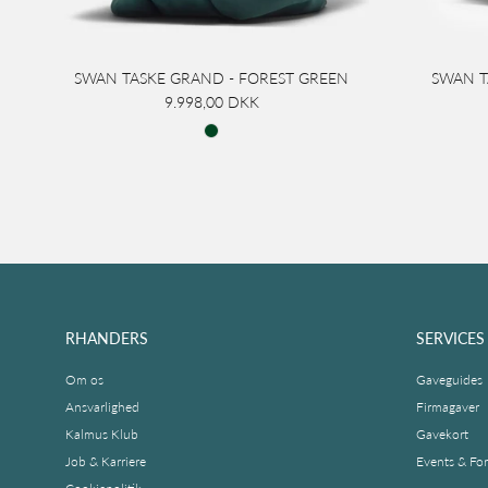
SWAN TASKE GRAND - FOREST GREEN
SWAN T
9.998,00 DKK
RHANDERS
SERVICES
Om os
Gaveguides
Ansvarlighed
Firmagaver
Kalmus Klub
Gavekort
Job & Karriere
Events & Fo