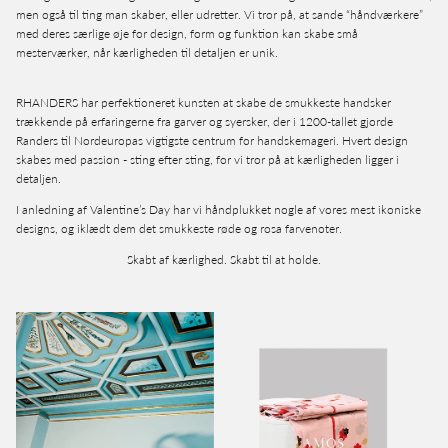
men også til ting man skaber, eller udretter. Vi tror på, at sande “håndværkere”
med deres særlige øje for design, form og funktion kan skabe små
mesterværker, når kærligheden til detaljen er unik.
RHANDERS har perfektioneret kunsten at skabe de smukkeste handsker
trækkende på erfaringerne fra garver og syersker, der i 1200-tallet gjorde
Randers til Nordeuropas vigtigste centrum for handskemageri. Hvert design
skabes med passion - sting efter sting, for vi tror på at kærligheden ligger i
detaljen.
I anledning af Valentine’s Day har vi håndplukket nogle af vores mest ikoniske
designs, og iklædt dem det smukkeste røde og rosa farvenoter.
Skabt af kærlighed. Skabt til at holde.