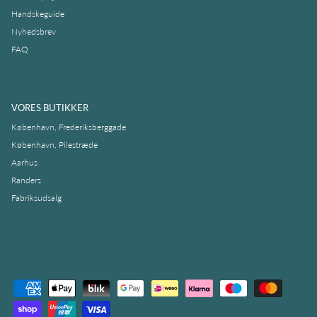
Handskeguide
Nyhedsbrev
FAQ
VORES BUTIKKER
København, Frederiksberggade
København, Pilestræde
Aarhus
Randers
Fabriksudsalg