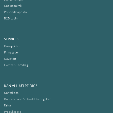
Cookiepolitik
Persondatapolitik
B2B Login
SERVICES
Gaveguides
Firmagaver
Gavekort
Events & Foredrag
KAN VI HJÆLPE DIG?
Kontakt os
Kundeservice & Handelsbetingelser
Retur
Produktpleje