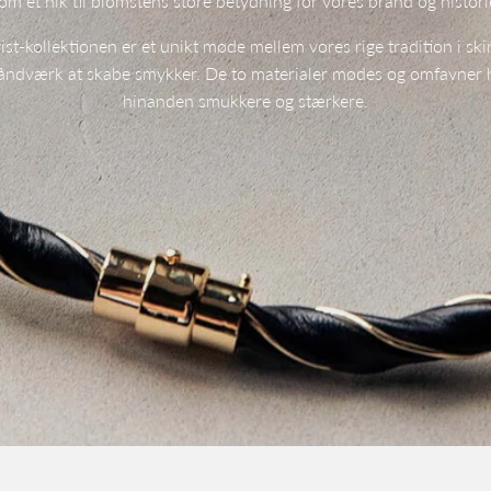
om et nik til blomstens store betydning for vores brand og histori
st-kollektionen er et unikt møde mellem vores rige tradition i sk
åndværk at skabe smykker. De to materialer mødes og omfavner 
hinanden smukkere og stærkere.