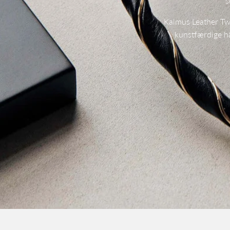
s
Kalmus Leather Twi
kunstfærdige h