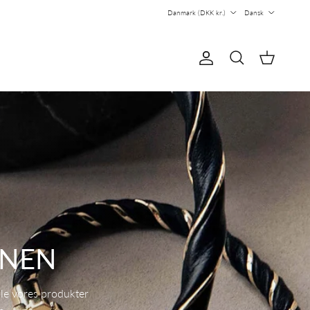
Country/Region
Sprog
Danmark (DKK kr.)
Dansk
Konto
Kurv
Søg
ONEN
le vores produkter