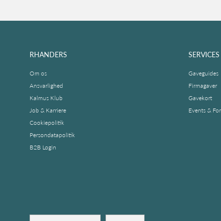
RHANDERS
SERVICES
Om os
Gaveguides
Ansvarlighed
Firmagaver
Kalmus Klub
Gavekort
Job & Karriere
Events & Fo
Cookiepolitik
Persondatapolitik
B2B Login
Country/Region
Sprog