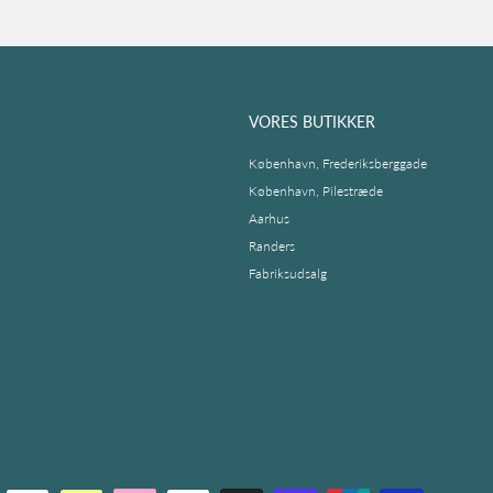
VORES BUTIKKER
København, Frederiksberggade
København, Pilestræde
Aarhus
Randers
Fabriksudsalg