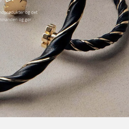
e.
indprodukter og det
hinanden og gør
Sorter