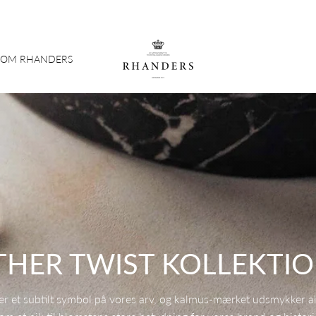
OM RHANDERS
THER TWIST KOLLEKTI
r et subtilt symbol på vores arv, og kalmus-mærket udsmykker al