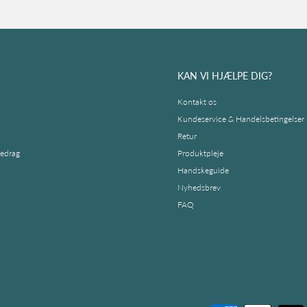
KAN VI HJÆLPE DIG?
Kontakt os
Kundeservice & Handelsbetingelser
Retur
redrag
Produktpleje
Handskeguide
Nyhedsbrev
FAQ