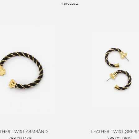
4 products
ATHER TWIST ARMBÅND
LEATHER TWIST ØRERI
799,00 DKK
799,00 DKK