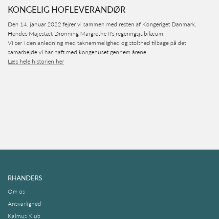
KONGELIG HOFLEVERANDØR
Den 14. januar 2022 fejrer vi sammen med resten af Kongeriget Danmark,
Hendes Majestæt Dronning Margrethe II's regeringsjubilæum.
Vi ser i den anledning med taknemmelighed og stolthed tilbage på det
samarbejde vi har haft med kongehuset gennem årene.
Læs hele historien her
RHANDERS
Om os
Ansvarlighed
Kalmus Klub