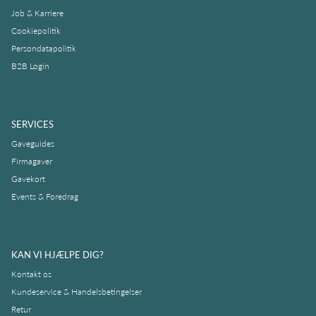
Job & Karriere
Cookiepolitik
Persondatapolitik
B2B Login
SERVICES
Gaveguides
Firmagaver
Gavekort
Events & Foredrag
KAN VI HJÆLPE DIG?
Kontakt os
Kundeservice & Handelsbetingelser
Retur